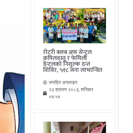
रोटरी क्लब अफ सेन्ट्रल
कपिलवस्तु र फेमिली
डेन्टलको निशुल्क दन्त
शिविर, ५१८ जना लाभान्वित
जनहित अनलाइन
२३ श्रावण २०८३, शनिबार
०७:५४