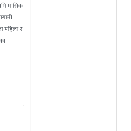
लागि मासिक
 आगामी
ेका महिला र
ेका