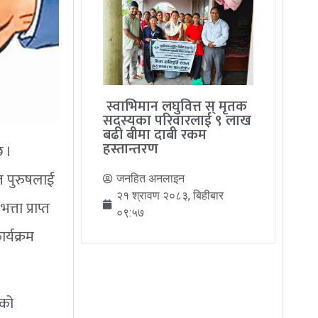
स्वाभिमान लघुवित्त स् मृतक
सदस्यका परिवारलाई ९ लाख
बढी बीमा दाबी रकम
हस्तान्तरण
छ ।
त पुरुषलाई
जनहित अनलाइन
२१ श्रावण २०८३, बिहीबार
ता प्राप्त
०९:५७
र्यक्रम
एको