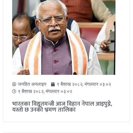
जनहित अनलाइन
२० श्रावण २०८२, सोमबार ०८:५१
२० श्रावण २०८२, सोमबार ०८:५१
कक्षा १२ को नतिजा सार्वजनिक गर्ने अन्तिम तयारी