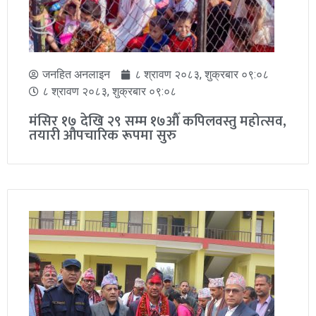
जनहित अनलाइन
१० श्रावण २०८३, आईतवार ०६:०१
१० श्रावण २०८३, आईतवार ०६:०१
गाउँ–टोलमै गुणस्तरीय ट्युसन सेवा सञ्चालन, अब
ट्युसनका लागि टाढा जानुपर्ने बाध्यता हट्ने