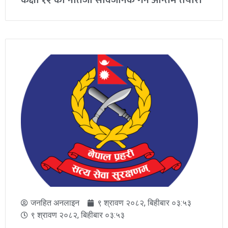
जनहित अनलाइन
२० श्रावण २०८२, सोमबार ०८:५१
२० श्रावण २०८२, सोमबार ०८:५१
कक्षा १२ को नतिजा सार्वजनिक गर्ने अन्तिम तयारी