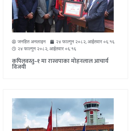
जनहित अनलाइन
८ श्रावण २०८३, शुक्रबार ०९:०८
८ श्रावण २०८३, शुक्रबार ०९:०८
मंसिर १७ देखि २९ सम्म १७औँ कपिलवस्तु महोत्सव,
तयारी औपचारिक रूपमा सुरु