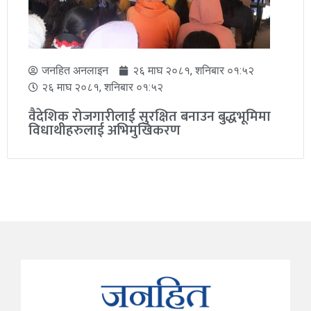
जनहित अनलाइन
९ बैशाख २०८२, मंगलवार ०३:०२
९ बैशाख २०८२, मंगलवार ०३:०२
भारतका विद्युतमन्त्री आज विहान नेपाल आइपुग्ने,
यस्तो छ उनको भ्रमण तालिका