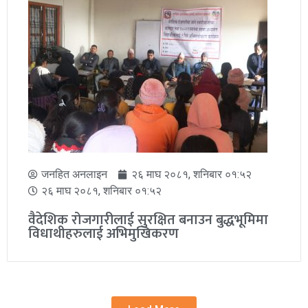
जनहित अनलाइन
१७ चैत्र २०८१, सोमबार ०७:३७
१७ चैत्र २०८१, सोमबार ०७:३७
सुनको भाउमा फेरी नयाँ रेकर्ड