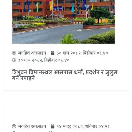
जनहित अनलाइन
२४ फाल्गुन २०८२, आईतवार ०६:१६
२४ फाल्गुन २०८२, आईतवार ०६:१६
कपिलवस्तु–१ मा रास्वपाका मोहनलाल आचार्य
विजयी