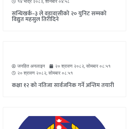
जनहित अनलाइन
३० माघ २०८२, बिहीबार ०८:४०
३० माघ २०८२, बिहीबार ०८:४०
त्रिभुवन विमानस्थल आसपास धर्ना, प्रदर्शन र जुलुस
गर्न नपाइने