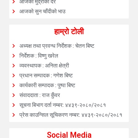
जनहित अनलाइन
२६ माघ २०८१, शनिबार ०१:५२
२६ माघ २०८१, शनिबार ०१:५२
वैदेशिक रोजगारीलाई सुरक्षित बनाउन बुद्धभूमिमा
विधाथीहरुलाई अभिमुखिकरण