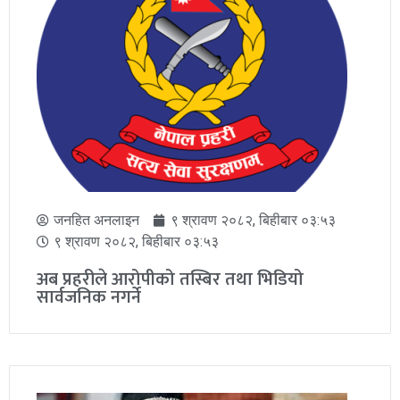
जनहित अनलाइन
१४ भाद्र २०८२, शनिबार ०४:५८
१४ भाद्र २०८२, शनिबार ०४:५८
सन्धिखर्क–३ ले वडावासीको २० युनिट सम्मको
विद्युत महसुल तिरीदिने