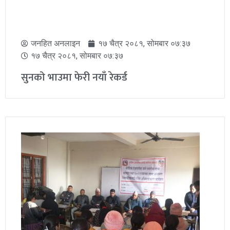
जनहित अनलाइन
९ श्रावण २०८२, बिहीबार ०३:५३
९ श्रावण २०८२, बिहीबार ०३:५३
अब प्रहरीले आरोपीको तस्बिर तथा भिडियो
सार्वजनिक नगर्ने