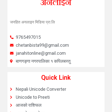
जनहित अनलाइन
१७ चैत्र २०८१, सोमबार ०७:३७
१७ चैत्र २०८१, सोमबार ०७:३७
सुनको भाउमा फेरी नयाँ रेकर्ड