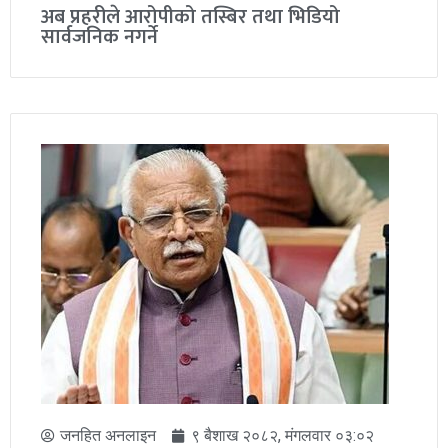
जनहित अनलाइन
९ श्रावण २०८२, बिहीबार ०३:५३
९ श्रावण २०८२, बिहीबार ०३:५३
अब प्रहरीले आरोपीको तस्बिर तथा भिडियो
सार्वजनिक नगर्ने