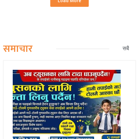
जनहित अनलाइन
२६ माघ २०८१, शनिबार ०१:५२
२६ माघ २०८१, शनिबार ०१:५२
वैदेशिक रोजगारीलाई सुरक्षित बनाउन बुद्धभूमिमा
विधाथीहरुलाई अभिमुखिकरण