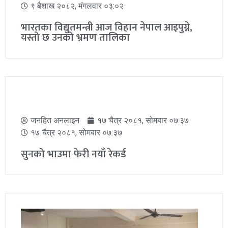
जनहित अनलाइन
९ बैशाख २०८२, मंगलवार ०३:०२
९ बैशाख २०८२, मंगलवार ०३:०२
भारतका विद्युतमन्त्री आज विहान नेपाल आइपुग्ने,
यस्तो छ उनको भ्रमण तालिका