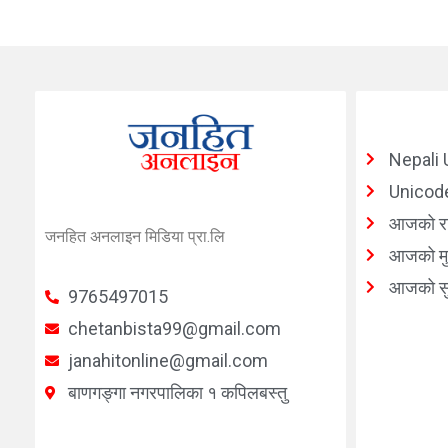
Nepali 
Unicode
आजको र
जनहित अनलाइन मिडिया प्रा.लि
आजको मुद
आजको सु
9765497015
chetanbista99@gmail.com
janahitonline@gmail.com
बाणगङ्गा नगरपालिका १ कपिलबस्तु