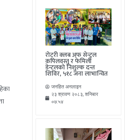
रोटरी क्लब अफ सेन्ट्रल
कपिलवस्तु र फेमिली
डेन्टलको निशुल्क दन्त
शिविर, ५१८ जना लाभान्वित
रहेका
जनहित अनलाइन
२३ श्रावण २०८३, शनिबार
ता
०७:५४