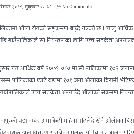
बैशाख २०८१, शुक्रबार ०७:३६
No Comments
उँपालिकामा औलो रोगको सङ्क्रमण बढ्दै गएको छ । चालु आर्थिक 
ि गाउँपालिकाले सो नियन्त्रणका लागि उच्च सतर्कता अपनाए
ा अनुसार गत आर्थिक वर्ष २०७९।०८० मा सो पालिकामा १०२ जना
हालसम्म पालिकाको एउटै वडामा १०१ जना औलोका बिरामी भेटिए
ले गाउँपालिकाले उच्च सतर्कता अपनाउँदै औलोको सक्रमण नियन्त
नरैनापुरको वडा नम्बर ३ मा केही महिना पहिलेदेखिनै औलोका बिरा
 कीटनाशक झुल वितरण र सचेतनामूलक अभियान सञ्चालन गरि