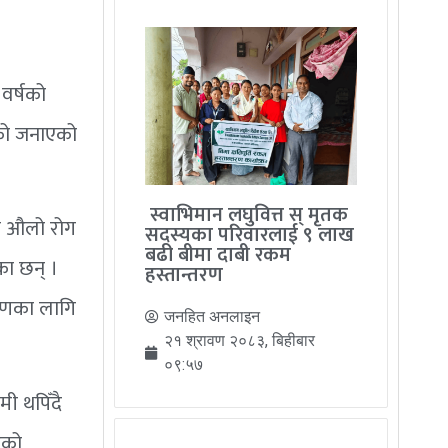
वर्षको
को जनाएको
स्वाभिमान लघुवित्त स् मृतक
मा औलो रोग
सदस्यका परिवारलाई ९ लाख
बढी बीमा दाबी रकम
का छन् ।
हस्तान्तरण
्रणका लागि
जनहित अनलाइन
२१ श्रावण २०८३, बिहीबार
०९:५७
मी थपिँदै
एको