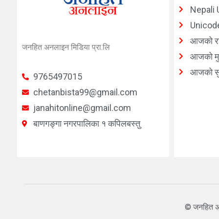
Nepali 
Unicode
आजको र
जनहित अनलाइन मिडिया प्रा.लि
आजको मुद
आजको सु
9765497015
chetanbista99@gmail.com
janahitonline@gmail.com
बाणगङ्गा नगरपालिका १ कपिलबस्तु
© जनहित अ