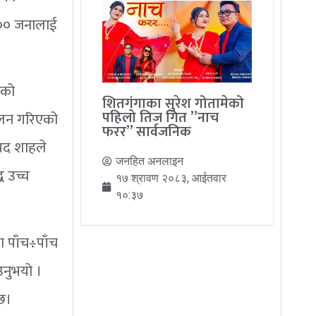
३०० जनालाई
ाको
शितगंगाका सुरेश गोतामेको
पहिलो तिज गित ”नाच
ालन गरिएको
फरर” सार्वजनिक
मद शाहले
जनहित अनलाइन
ध उच्च
१७ श्रावण २०८३, आईतवार
१०:३७
ा पाँच÷पाँच
उनुभयो ।
छ।