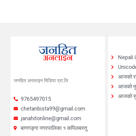
Nepali 
Unicode
आजको र
जनहित अनलाइन मिडिया प्रा.लि
आजको मुद
आजको सु
9765497015
chetanbista99@gmail.com
janahitonline@gmail.com
बाणगङ्गा नगरपालिका १ कपिलबस्तु