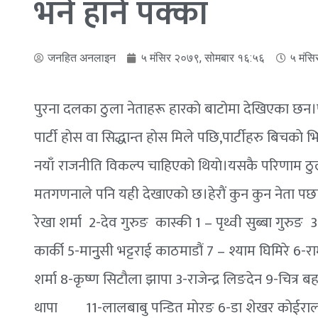
भने हार्ने पक्का
जनहित अनलाइन
५ मंसिर २०७९, सोमबार १६:५६
५ मंसि
पुरना दलका ठुला नेताहरू हारकाे बाटोमा देखिएका छन।पह
पार्टी हाेस वा सिद्धान्त हाेस मिले पछि,पार्टीहरु बिचक
नयाँ राजनीति विकल्प चाहिएको थियाे।यसकै परिणाम ठुला 
मतगणनाले पनि यही देखाएको छ।हेराैं कुन कुन नेता पछाडि
रेखा शर्मा 2-देव गुरुङ कास्की 1 – पृथ्वी सुब्बा गुरुङ
कार्की 5-मानुुसी भट्टराई काठमाडौं 7 – श्याम घिमिरे 6-
शर्मा 8-कृष्ण सिटौला झापा 3-राजेन्द्र लिङदेन 9-चित्
थापा 11-लालबाबु पन्डित माेरङ 6-डा शेखर काेईराला 12-