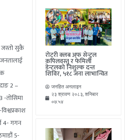
जस्तो सुकै
रोटरी क्लब अफ सेन्ट्रल
ए ।जनतालाई
कपिलवस्तु र फेमिली
डेन्टलको निशुल्क दन्त
िक
शिविर, ५१८ जना लाभान्वित
 दाङ 2 –
जनहित अनलाइन
२३ श्रावण २०८३, शनिबार
3 -ताेसिमा
०७:५४
विश्वप्रकाश
ौं 4- गगन
माडौं 5-