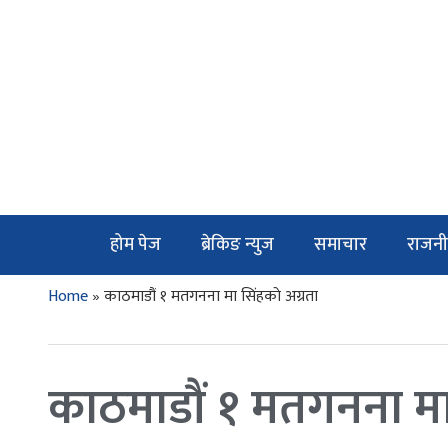
होम पेज
ब्रेकिङ न्युज
समाचार
राजनी
Home
»
काठमाडौं १ मतगनना मा सिंहकाे अग्रता
काठमाडौं १ मतगनना मा 