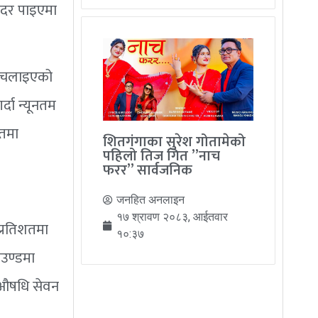
 दर पाइएमा
ान चलाइएको
्दा न्यूनतम
शतमा
शितगंगाका सुरेश गोतामेको
पहिलो तिज गित ”नाच
फरर” सार्वजनिक
जनहित अनलाइन
१७ श्रावण २०८३, आईतवार
प्रतिशतमा
१०:३७
ाउण्डमा
े औषधि सेवन