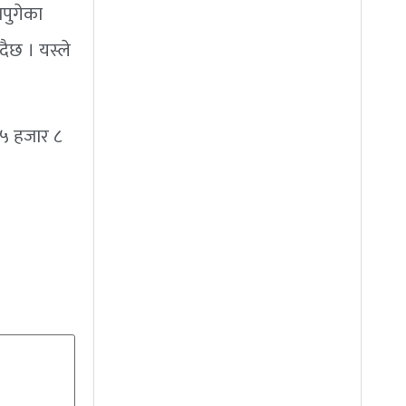
नपुगेका
दैछ । यस्ले
 ५ हजार ८