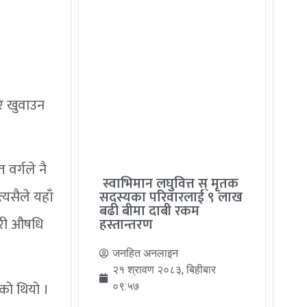
ि खुवाउन
 वर्गले नै
स्वाभिमान लघुवित्त स् मृतक
्यसैले यहाँ
सदस्यका परिवारलाई ९ लाख
बढी बीमा दाबी रकम
गरी औषधि
हस्तान्तरण
जनहित अनलाइन
२१ श्रावण २०८३, बिहीबार
ो थियो ।
०९:५७