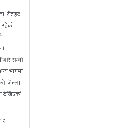
ा, रौतहट,
म रहेको
ै
छ ।
दगीभरि सन्चो
 अन्य भागमा
ेको जिल्ला
्या देखिएको
र २