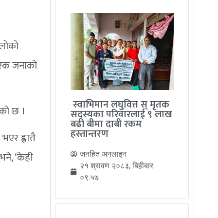
ेलोको
ट एक जनाको
स्वाभिमान लघुवित्त स् मृतक
ेको छ ।
सदस्यका परिवारलाई ९ लाख
बढी बीमा दाबी रकम
हस्तान्तरण
र ह्वात्तै
ने, ‘केही
जनहित अनलाइन
२१ श्रावण २०८३, बिहीबार
०९:५७