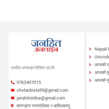
Nepali 
Unicode
आजको र
जनहित अनलाइन मिडिया प्रा.लि
आजको मुद
आजको सु
9765497015
chetanbista99@gmail.com
janahitonline@gmail.com
बाणगङ्गा नगरपालिका १ कपिलबस्तु