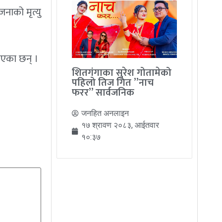
नाको मृत्यु
भएका छन् ।
शितगंगाका सुरेश गोतामेको
पहिलो तिज गित ”नाच
फरर” सार्वजनिक
जनहित अनलाइन
१७ श्रावण २०८३, आईतवार
१०:३७