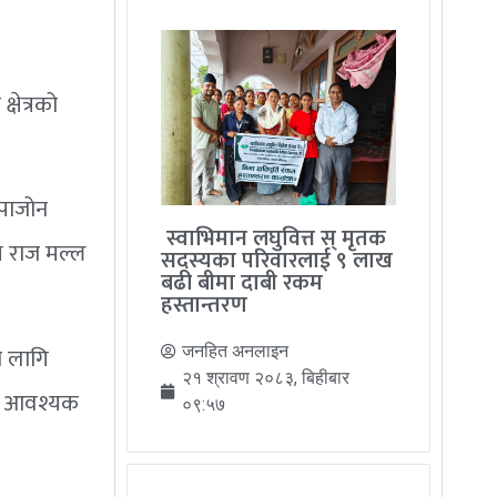
षेत्रको
ापाजोन
स्वाभिमान लघुवित्त स् मृतक
ष राज मल्ल
सदस्यका परिवारलाई ९ लाख
बढी बीमा दाबी रकम
हस्तान्तरण
ा लागि
जनहित अनलाइन
२१ श्रावण २०८३, बिहीबार
उन आवश्यक
०९:५७