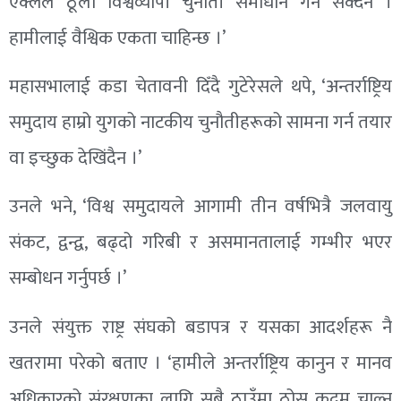
एक्लैले ठूलो विश्वव्यापी चुनौती समाधान गर्न सक्दैन ।
हामीलाई वैश्विक एकता चाहिन्छ ।’
महासभालाई कडा चेतावनी दिँदै गुटेरेसले थपे, ‘अन्तर्राष्ट्रिय
समुदाय हाम्रो युगको नाटकीय चुनौतीहरूको सामना गर्न तयार
वा इच्छुक देखिंदैन ।’
उनले भने, ‘विश्व समुदायले आगामी तीन वर्षभित्रै जलवायु
संकट, द्वन्द्व, बढ्दो गरिबी र असमानतालाई गम्भीर भएर
सम्बोधन गर्नुपर्छ ।’
उनले संयुक्त राष्ट्र संघको बडापत्र र यसका आदर्शहरू नै
खतरामा परेको बताए । ‘हामीले अन्तर्राष्ट्रिय कानुन र मानव
अधिकारको संरक्षणका लागि सबै ठाउँमा ठोस कदम चाल्न