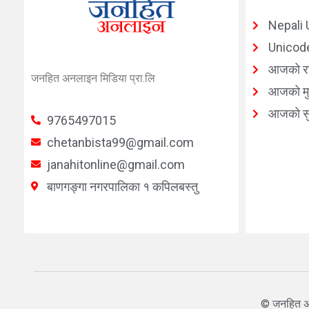
Nepali 
Unicode
आजको र
जनहित अनलाइन मिडिया प्रा.लि
आजको मुद
आजको सु
9765497015
chetanbista99@gmail.com
janahitonline@gmail.com
बाणगङ्गा नगरपालिका १ कपिलबस्तु
© जनहित अ