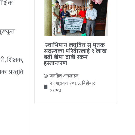
ैक्षिक
ुरष्कृत
स्वाभिमान लघुवित्त स् मृतक
सदस्यका परिवारलाई ९ लाख
बढी बीमा दाबी रकम
ी, शिक्षक,
हस्तान्तरण
ा प्रस्तुति
जनहित अनलाइन
२१ श्रावण २०८३, बिहीबार
०९:५७