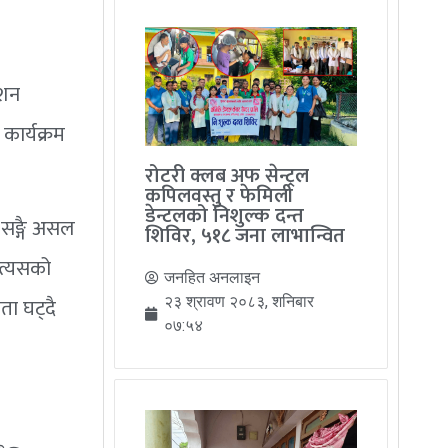
ाशन
 कार्यक्रम
रोटरी क्लब अफ सेन्ट्रल
कपिलवस्तु र फेमिली
डेन्टलको निशुल्क दन्त
ा सङ्गै असल
शिविर, ५१८ जना लाभान्वित
 त्यसको
जनहित अनलाइन
ता घट्दै
२३ श्रावण २०८३, शनिबार
०७:५४