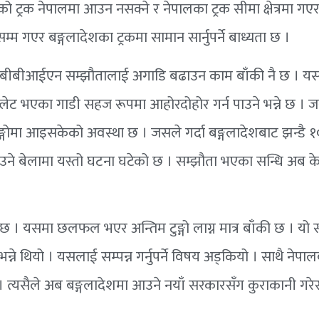
्रक नेपालमा आउन नसक्ने र नेपालका ट्रक सीमा क्षेत्रमा गएर ल्
म्म गएर बङ्गलादेशका ट्रकमा सामान सार्नुपर्ने बाध्यता छ ।
 सक्ने बीबीआईएन सम्झौतालाई अगाडि बढाउन काम बाँकी नै छ । य
प्लेट भएका गाडी सहज रूपमा आहोरदोहोर गर्न पाउने भन्ने छ । 
ङ्गोमा आइसकेको अवस्था छ । जसले गर्दा बङ्गलादेशबाट झन्डै 
े बेलामा यस्तो घटना घटेको छ । सम्झौता भएका सन्धि अब के हु
सन्धि छ । यसमा छलफल भएर अन्तिम टुङ्गो लाग्न मात्र बाँकी छ । यो
ने थियो । यसलाई सम्पन्न गर्नुपर्ने विषय अड्कियो । साथै नेपा
क्छ । त्यसैले अब बङ्गलादेशमा आउने नयाँ सरकारसँग कुराकानी गरे