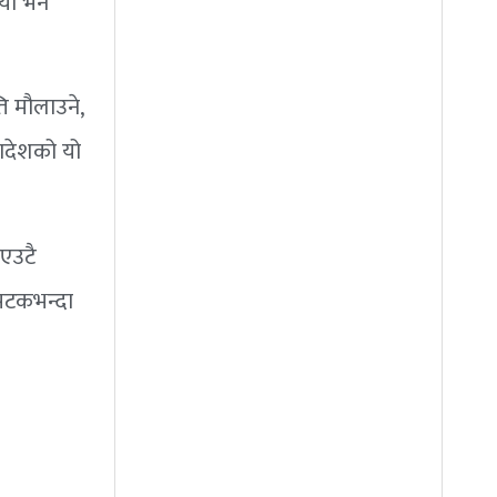
‍यो भने
ति मौलाउने,
लादेशको यो
 एउटै
 पटकभन्दा