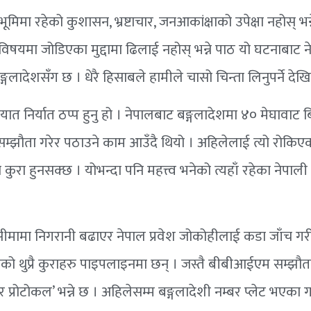
 रहेको कुशासन, भ्रष्टाचार, जनआकांक्षाको उपेक्षा नहोस् भन्ने
िषयमा जोडिएका मुद्दामा ढिलाई नहोस् भन्ने पाठ यो घटनाबाट 
 बङ्गलादेशसँग छ । धेरै हिसाबले हामीले चासो चिन्ता लिनुपर्ने देखि
यात निर्यात ठप्प हुनु हो । नेपालबाट बङ्गलादेशमा ४० मेघावाट 
सको सम्झौता गरेर पठाउने काम आउँदै थियो । अहिलेलाई त्यो रोकिए
कुरा हुनसक्छ । योभन्दा पनि महत्त्व भनेको त्यहाँ रहेका नेपा
मामा निगरानी बढाएर नेपाल प्रवेश जोकोहीलाई कडा जाँच गरी 
को थुप्रै कुराहरु पाइपलाइनमा छन् । जस्तै बीबीआईएम सम्झौ
 प्रोटोकल’ भन्ने छ । अहिलेसम्म बङ्गलादेशी नम्बर प्लेट भएका 