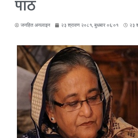
पाठ
जनहित अनलाइन
२३ श्रावण २०८१, बुधबार ०६:०१
२३ श