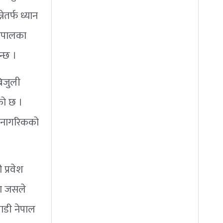
तर्फ ध्यान
नेपालका
न्छ ।
बिजुली
को छ ।
ली नागरिकको
प्रवेश
ता जसले
गाडी नेपाल