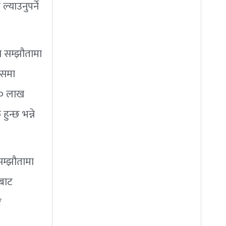
याउनुपर्ने
स सम्झौतामा
जसमा
१० लाख
न्छ भन्ने
 सम्झौतामा
लबाट
र