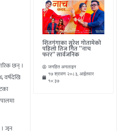
शितगंगाका सुरेश गोतामेको
पहिलो तिज गित ”नाच
फरर” सार्वजनिक
गरिक छन् ।
जनहित अनलाइन
१७ श्रावण २०८३, आईतवार
६ वर्षदेखि
१०:३७
कटका
नेपालमा
 । जुन