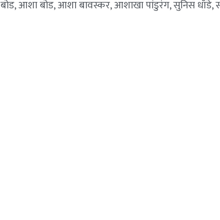
धर बोड, आशा बोड, आशा बावस्कर, आशाखा पांडुरंग, सुनिस धाँडे,