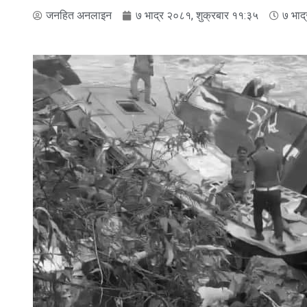
जनहित अनलाइन
७ भाद्र २०८१, शुक्रबार ११:३५
७ भाद