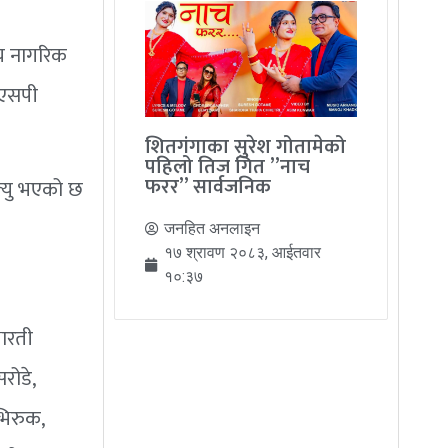
ीय नागरिक
सएसपी
शितगंगाका सुरेश गोतामेको
पहिलो तिज गित ”नाच
फरर” सार्वजनिक
त्यु भएको छ
जनहित अनलाइन
१७ श्रावण २०८३, आईतवार
१०:३७
भारती
रोडे,
भिरुक,