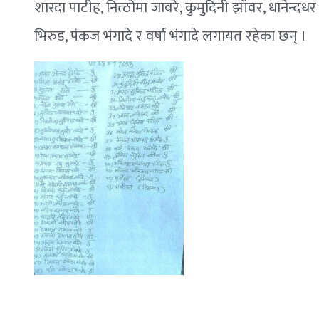
शारदा पाटीह, नित्ठोमा जावरे, कुमुदिनी झाँवर, धानेन्द
भिरुड, पंकज भंगादे र वर्षा भंगादे लगायत रहेका छन् ।