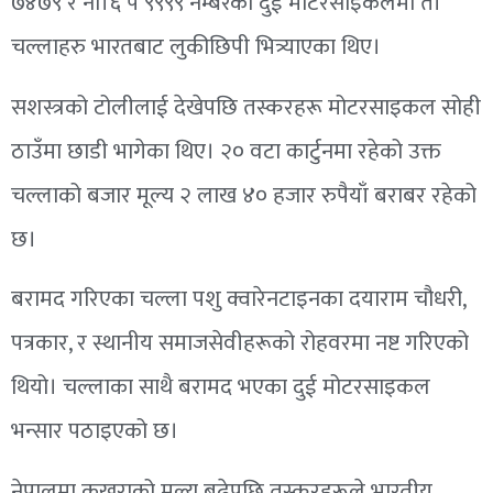
७४७९ र ना।६ प ९९९९ नम्बरको दुई मोटरसाइकलमा ती
चल्लाहरु भारतबाट लुकीछिपी भित्र्याएका थिए।
सशस्त्रको टोलीलाई देखेपछि तस्करहरू मोटरसाइकल सोही
ठाउँमा छाडी भागेका थिए। २० वटा कार्टुनमा रहेको उक्त
चल्लाको बजार मूल्य २ लाख ४० हजार रुपैयाँ बराबर रहेको
छ।
बरामद गरिएका चल्ला पशु क्वारेनटाइनका दयाराम चौधरी,
पत्रकार, र स्थानीय समाजसेवीहरूको रोहवरमा नष्ट गरिएको
थियो। चल्लाका साथै बरामद भएका दुई मोटरसाइकल
भन्सार पठाइएको छ।
नेपालमा कुखुराको मूल्य बढेपछि तस्करहरूले भारतीय