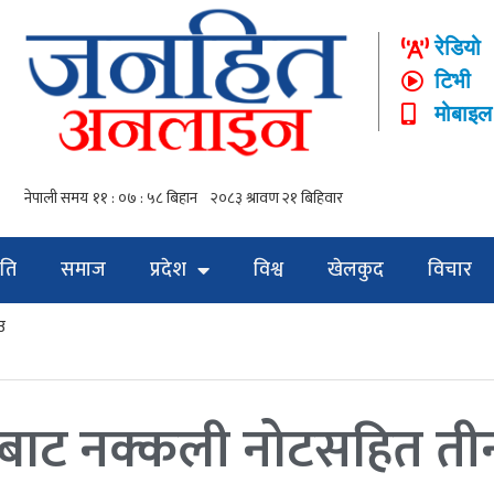
रेडियो
टिभी
मोबाइल
ति
समाज
प्रदेश
विश्व
खेलकुद
विचार
उ
बाट नक्कली नोटसहित ती