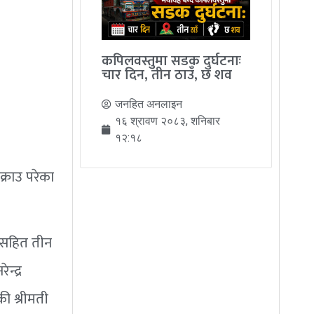
कपिलवस्तुमा सडक दुर्घटनाः
चार दिन, तीन ठाउँ, छ शव
जनहित अनलाइन
१६ श्रावण २०८३, शनिबार
१२:१८
्राउ परेका
टसहित तीन
्द्र
ी श्रीमती