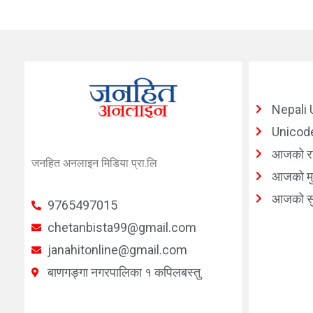
Nepali 
Unicode
आजको र
जनहित अनलाइन मिडिया प्रा.लि
आजको मुद
आजको सु
9765497015
chetanbista99@gmail.com
janahitonline@gmail.com
बाणगङ्गा नगरपालिका १ कपिलबस्तु