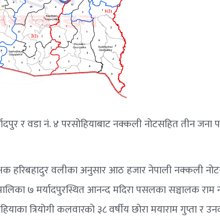
दपुर र वडा नं. ४ परसोहियाबाट नक्कली नोटसहित तीन जना पक
परीक्षक हरिबहादुर वलीका अनुसार आठ हजार नेपाली नक्कली नो
ँपालिका ७ मर्यादपुरस्थित आनन्द मदिरा पसलका सञ्चालक राम नरेन
याका त्रियोगी कलवारको ३८ वर्षीय छोरा मयाराम गुप्ता र उनक