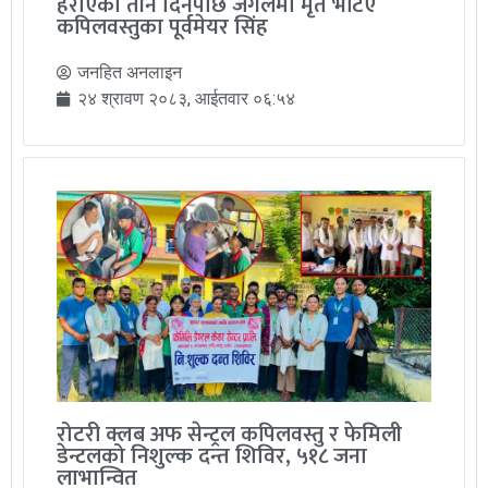
हराएको तीन दिनपछि जंगलमा मृत भेटिए
कपिलवस्तुका पूर्वमेयर सिंह
जनहित अनलाइन
२४ श्रावण २०८३, आईतवार ०६:५४
रोटरी क्लब अफ सेन्ट्रल कपिलवस्तु र फेमिली
डेन्टलको निशुल्क दन्त शिविर, ५१८ जना
लाभान्वित