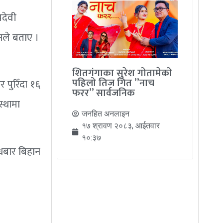
देवी
नले बताए ।
शितगंगाका सुरेश गोतामेको
पहिलो तिज गित ”नाच
 पुरिँदा १६
फरर” सार्वजनिक
्थामा
जनहित अनलाइन
१७ श्रावण २०८३, आईतवार
१०:३७
धबार बिहान