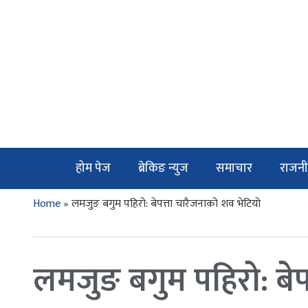
होम पेज
ब्रेकिङ न्युज
समाचार
राजनी
Home
»
लमजुङ बगुम पहिरो: बेपत्ता चारैजनाको शव भेटियो
लमजुङ बगुम पहिरो: बेप