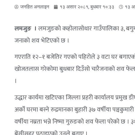
जनहित अनलाइन
१३ असार २०८१, बुधबार १०:३३
१३ अ
लमजुङ ।
लमजुङको क्व्होलासोथार गाउँपालिका ३, बगुम
जनाको शव भेटिएको छ ।
गएराति १२–१ बजेतिर गएको पहिरोले ३ वटा घर बगाएको र 
खोजतलास गरेकोमा बुधबार दिउँसो चारैजनाको शव फेला पर
।
उद्धार कार्यमा खटिएका जिल्ला प्रहरी कार्यालय प्रमुख ड
अर्को घरमा बस्ने रुद्रमानका बुहारी ३७ वर्षीया पञ्चकुमार
वर्षीया नम्रता भन्ने निष्मा गुरुङको शव फेला परेको छ
बेंसीसहर पठाइएको उनले बताए ।