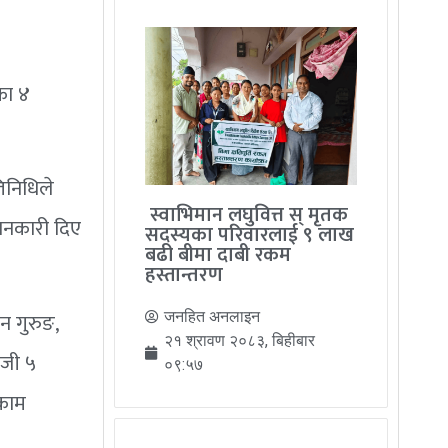
का ४
िनिधिले
स्वाभिमान लघुवित्त स् मृतक
जानकारी दिए
सदस्यका परिवारलाई ९ लाख
बढी बीमा दाबी रकम
हस्तान्तरण
न गुरुङ,
जनहित अनलाइन
२१ श्रावण २०८३, बिहीबार
ाजी ५
०९:५७
ुकाम