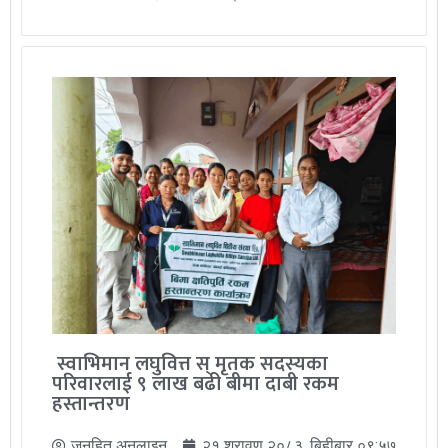
स्वाभिमान लघुवित्त स् मृतक सदस्यका
परिवारलाई ९ लाख बढी बीमा दाबी रकम
हस्तान्तरण
जनहित अनलाइन
२१ श्रावण २०८३, बिहीबार ०९:५७