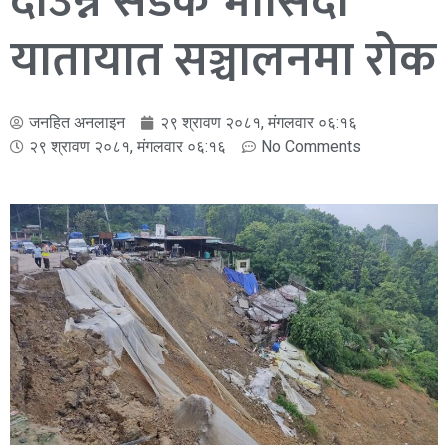
दाउन्ने सडक भासिदा
यातायात सञ्चालनमा रोक
जनहित अनलाइन
२९ श्रावण २०८१, मंगलवार ०६:१६
२९ श्रावण २०८१, मंगलवार ०६:१६
No Comments