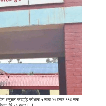
र्डका अनुसार ग्रेडवृद्धि परीक्षामा १ लाख २९ हजार ११४ जना
भन्दा धेरै ५१ हजार […]