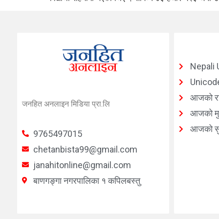
Nepali 
Unicode
आजको र
जनहित अनलाइन मिडिया प्रा.लि
आजको मुद
आजको सु
9765497015
chetanbista99@gmail.com
janahitonline@gmail.com
बाणगङ्गा नगरपालिका १ कपिलबस्तु