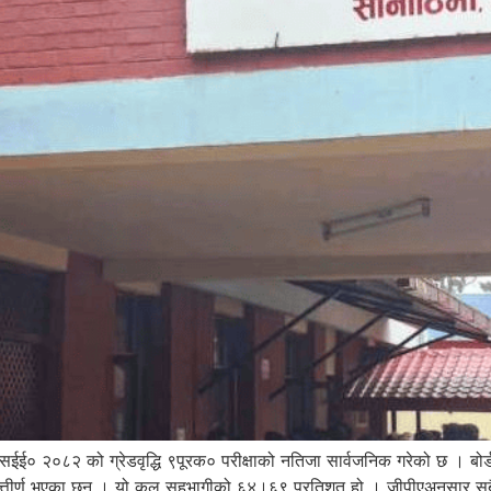
षा ९एसईई० २०८२ को ग्रेडवृद्धि ९पूरक० परीक्षाको नतिजा सार्वजनिक गरेको छ । बो
उत्तीर्ण भएका छन् । यो कुल सहभागीको ६४।६९ प्रतिशत हो । जीपीएअनुसार सबै