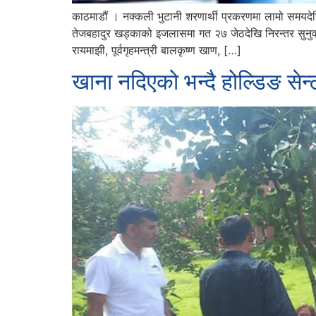
काठमाडौं । नक्कली भुटानी शरणार्थी प्रकरणमा लामो समयदेख
तेजबहादुर खड्काको इजलासमा गत २७ जेठदेखि निरन्तर सुनुवा
रायमाझी, पूर्वगृहमन्त्री बालकृष्ण खाण, […]
खाना नदिएको भन्दै होल्डिङ सेन