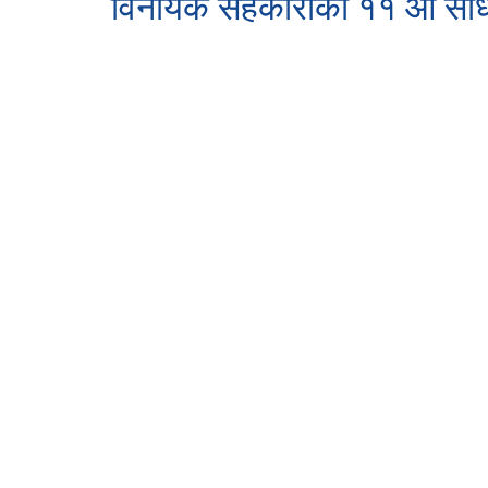
विनायक सहकारीको ११ औं साधार