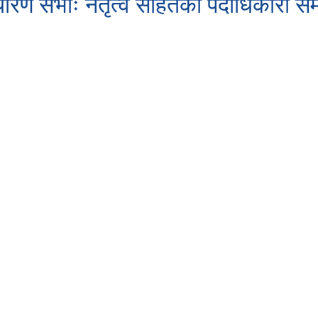
ण सभाः नेतृत्व सहितका पदाधिकारी समे