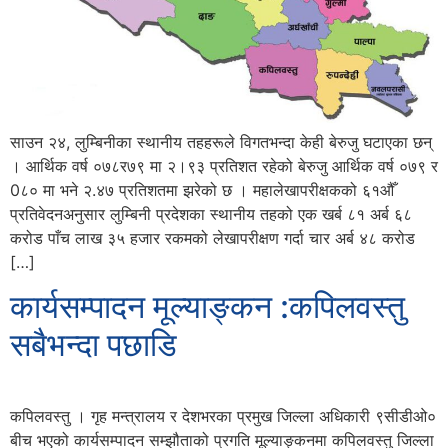
साउन २४, लुम्बिनीका स्थानीय तहहरूले विगतभन्दा केही बेरुजु घटाएका छन्
। आर्थिक वर्ष ०७८र७९ मा २।९३ प्रतिशत रहेको बेरुजु आर्थिक वर्ष ०७९ र
0८० मा भने २.४७ प्रतिशतमा झरेको छ । महालेखापरीक्षकको ६१औँ
प्रतिवेदनअनुसार लुम्बिनी प्रदेशका स्थानीय तहको एक खर्ब ८१ अर्ब ६८
करोड पाँच लाख ३५ हजार रकमको लेखापरीक्षण गर्दा चार अर्ब ४८ करोड
[…]
कार्यसम्पादन मूल्याङ्कन :कपिलवस्तु
सबैभन्दा पछाडि
कपिलवस्तु । गृह मन्त्रालय र देशभरका प्रमुख जिल्ला अधिकारी ९सीडीओ०
बीच भएको कार्यसम्पादन सम्झौताको प्रगति मूल्याङ्कनमा कपिलवस्तु जिल्ला